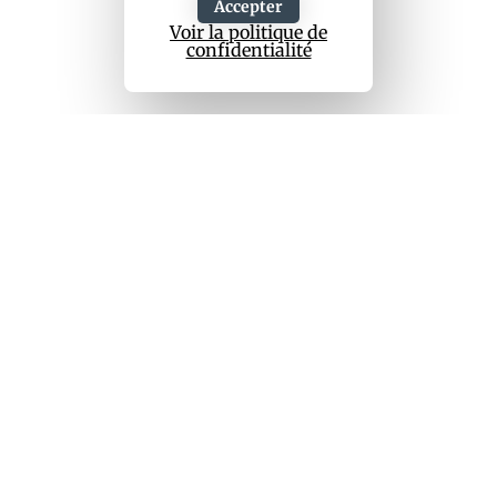
Accepter
Voir la politique de
confidentialité
Nous desservons les
régions de
Montréal, Laval, la Rive-Sud et Granby,
en proposant un service complet et
professionnel aux propriétaires
d’immeubles à revenus.